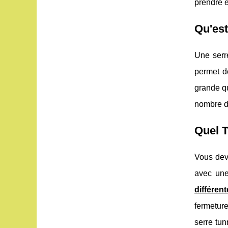
prendre e
Qu'est
Une serr
permet de
grande qu
nombre d'
Quel T
Vous dev
avec une
différen
fermeture
serre tun